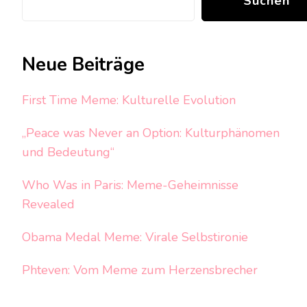
Suchen
Neue Beiträge
First Time Meme: Kulturelle Evolution
„Peace was Never an Option: Kulturphänomen
und Bedeutung“
Who Was in Paris: Meme-Geheimnisse
Revealed
Obama Medal Meme: Virale Selbstironie
Phteven: Vom Meme zum Herzensbrecher