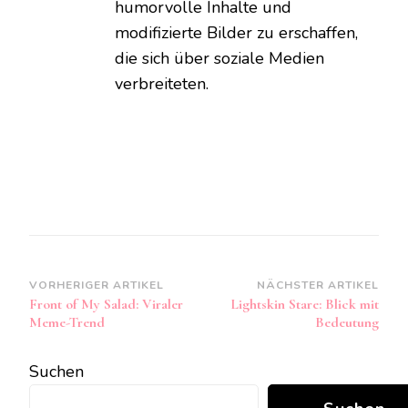
humorvolle Inhalte und
modifizierte Bilder zu erschaffen,
die sich über soziale Medien
verbreiteten.
Beitragsnavigation
VORHERIGER ARTIKEL
NÄCHSTER ARTIKEL
Front of My Salad: Viraler
Lightskin Stare: Blick mit
Meme-Trend
Bedeutung
Suchen