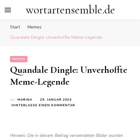
wortartensemble.de
Start
Memes
Quandale Dingle: Unverhoffte Meme-Legende
MEMES
Quandale Dingle: Unverhoffte
Meme-Legende
von
MARINA
29. JANUAR 2024
ZU
HINTERLASSE EINEN KOMMENTAR
QUANDALE
DINGLE:
UNVERHOFFTE
MEME-
LEGENDE
Hinweis: Die in diesem Beitrag verwendeten Bilder wurden